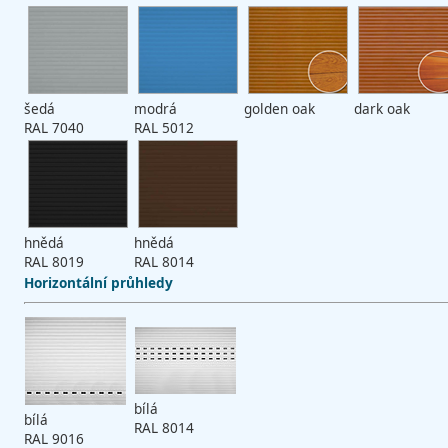
šedá
modrá
golden oak
dark oak
RAL 7040
RAL 5012
hnědá
hnědá
RAL 8019
RAL 8014
Horizontální průhledy
bílá
bílá
RAL 8014
RAL 9016