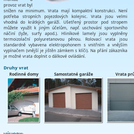
provoz vrat byl
snížen na minimum. Vrata mají kompaktní konstrukci. Není
potřeba stropních pojezdových kolejnic. Vrata jsou velmi
vhodná do krátkých garáží. Ušetřený prostor pod stropem
můžete využít k jiným účelům, např. uschování sportovního
náčiní (lyže, surfy apod.). Hliníkové lamely jsou vyplněny
termoizolační polyuretanovou pěnou. Rolovací vrata jsou
standardně vybavena elektropohonem s vnitřním a vnějším
vypínačem (vnější je jištěn zámkem s klíči). Na přání zákazníka
je možné vrata doplnit o dálkové ovládání.
Druhy vrat
Rodinné domy
Samostatné garáže
Vrata pr