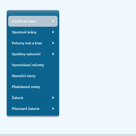
Garážová vrata
Vjezdové brány
Pohony vrat a bran
Systémy oplocení
Vyrovnávací můstky
Sluneční clony
Předokenní rolety
Žaluzie
Plísované žaluzie