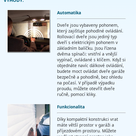
VÝHODY:
Automatika
Dveře jsou vybaveny pohonem,
který zajišťuje pohodlné ovládání.
Rollovací dveře jsou jediný typ
dveří s elektrickým pohonem v
základním balíčku. Jsou řízena
dvěma spínači: vnitřní a vnější
vypínač, ovládané s klíčem. Když si
objednáte navíc dálkové ovládání,
budete moct ovládat dveře garáže
bezpečně a pohodlně, bez ohledu
na počasí. V případě výpadku
proudu, můžete otevřít dveře
ručně, pomocí kliky.
Funkcionalita
Díky kompaktní konstrukci vrat
máte větší prostor v garáži a
příjezdovém prostoru. Můžete