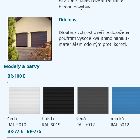
než 9 m2. Menší dveře lze touto
brzdou dovybavit.
Odolnost
Dlouhá životnost dveří je dosažena
použitím vysoce kvalitního hliníku -
materiálem odolným proti korozi.
Modely a barvy
BR-100 E
šedá
hnědá
šedá
modrá
RAL 9010
RAL 8019
RAL 7012
RAL 5012
BR-77 E , BR-77S