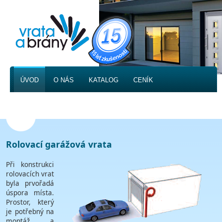
ÚVOD
O NÁS
KATALOG
CENÍK
FOTOGALERIE
KONTAKT
Rolovací garážová vrata
Při konstrukci
rolovacích vrat
byla prvořadá
úspora místa.
Prostor, který
je potřebný na
montáž a