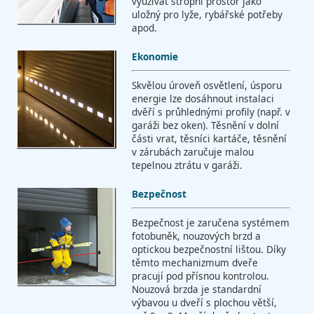
využívat stropní prostor jako
uložný pro lyže, rybářské potřeby
apod.
Ekonomie
Skvělou úroveň osvětlení, úsporu
energie lze dosáhnout instalaci
dvěří s průhlednými profily (např. v
garáži bez oken). Těsnění v dolní
části vrat, těsníci kartáče, těsnění
v zárubách zaručuje malou
tepelnou ztrátu v garáži.
Bezpečnost
Bezpečnost je zaručena systémem
fotobuněk, nouzových brzd a
optickou bezpečnostní lištou. Díky
těmto mechanizmum dveře
pracují pod přísnou kontrolou.
Nouzová brzda je standardní
výbavou u dveří s plochou větší,