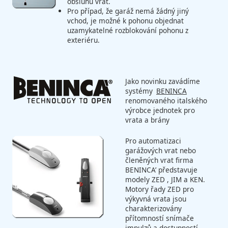
obsluhu vrat.
Pro případ, že garáž nemá žádný jiný
vchod, je možné k pohonu objednat
uzamykatelné rozblokování pohonu z
exteriéru.
Jako novinku zavádíme
systémy
BENINCA
renomovaného italského
výrobce jednotek pro
vrata a brány
Pro automatizaci
garážových vrat nebo
členěných vrat firma
BENINCA’ představuje
modely ZED , JIM a KEN.
Motory řady ZED pro
výkyvná vrata jsou
charakterizovány
přítomností snímače
impulzů a dostupností