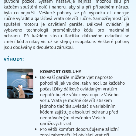
původní pozice. Systém nastavuje nejnižší možnou sílu při
každém spuštění dolů i nahoru, aby síla při případném nárazu
byla co nejnižší. Veškeré pohony lze při výpadku el. energie
ručně vyřadit a garážová vrata otevřít ručně. Samozřejmostí při
spuštění motoru je osvětlení garáže. Dálkové ovládání je
vybaveno technologií proměnlivého kódu pro maximální
ochranu. Při každém stisku tlačítka dálkového ovládání se
změní kód a nikdy víc už se stejný nezopakuje. Veškeré pohony
jsou dodávány s dvouletou zárukou.
VÝHODY:
KOMFORT OBSLUHY
Do Vaší garáže můžete vjet naprosto
pohodlně jak ve dne, tak v noci, za každého
počasí.Díky dálkově ovládaným vratům
nepotřebujete vůbec vystoupit z Vašeho
vozu. Vrata je možné otevřít stiskem
jednoho tlačítka.Ovladač s variabilním
kódem zajišťuje absolutní ochranu před
neoprávněným otevřením Vašich
garážových vrat.
Pro větší komfort doporučujeme záložní
zdroj zabezpečující otvírání vrat při