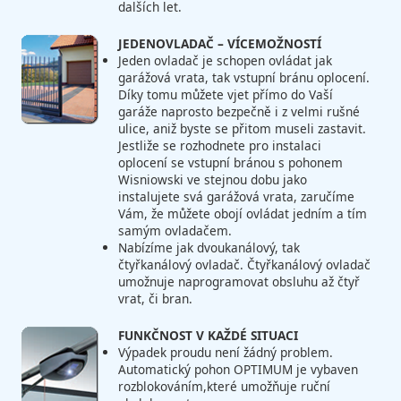
dalších let.
JEDENOVLADAČ – VÍCEMOŽNOSTÍ
Jeden ovladač je schopen ovládat jak
garážová vrata, tak vstupní bránu oplocení.
Díky tomu můžete vjet přímo do Vaší
garáže naprosto bezpečně i z velmi rušné
ulice, aniž byste se přitom museli zastavit.
Jestliže se rozhodnete pro instalaci
oplocení se vstupní bránou s pohonem
Wisniowski ve stejnou dobu jako
instalujete svá garážová vrata, zaručíme
Vám, že můžete obojí ovládat jedním a tím
samým ovladačem.
Nabízíme jak dvoukanálový, tak
čtyřkanálový ovladač. Čtyřkanálový ovladač
umožnuje naprogramovat obsluhu až čtyř
vrat, či bran.
FUNKČNOST V KAŽDÉ SITUACI
Výpadek proudu není žádný problem.
Automatický pohon OPTIMUM je vybaven
rozblokováním,které umožňuje ruční