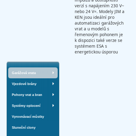
verzí s napájením 230 V~
nebo 24 V=. Modely JIM a
KEN jsou ideální pro
automatizaci garážových
vrat a u modelů s
řemenovým pohonem je
k dispozici také verze se
systémem ESA s
energetickou úsporou
Garážová vrata
Vjezdové brány
Pohony vrat a bran
Systémy oplocení
Vyrovnávací můstky
Sluneční clony