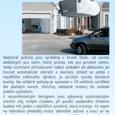
Nabízené pohony jsou vyráběny v široké škále, od vysoko
zátěžových pro velmi četný provoz, tak pro privátní sektor.
Velký sortiment příslušenství nabízí ovládání od dálkového po
časově automatické otvírání a zavírání. Jelikož se jedná o
největšího světového výrobce, je zaručen vysoký standard
kvality. Na veškeré pohony je vystaven v ČR ověřený certifikát
dle platných norem. Všechny nabízené motory lze ovládat
jedním vysílačem.
S nezaměnitelným designem jsou vybaveny automatickým
učením síly, tichým chodem, při použití ozubeného hřebenu
budete mít jeden z nejtišších systémů, který existuje. Po najetí
na náhodnou překážku motor okamžitě zastaví a vrací se do