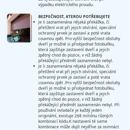
výpadku elektrického proudu.
BEZPEČNOST, KTEROU POTŘEBUJETE
Je li zaznamenána nějaká překážka, či
přetížení vrat při jejich otvírání, speciální
ochranný prvek je zastaví a poté vrata
couvnou zpět. Pro vyšší bezpečnost obsluhy
dveří je možné si přiobjednat fotobuňku,
která zajišťuje zastavení dveří a jejich
zpětný chod do pozice, v níž žádný
překážející předmět zaznamenán nebyl.
Je li zaznamenána nějaká překážka, či
přetížení vrat při jejich otvírání, speciální
ochranný prvek je zastaví a poté vrata
couvnou zpět .Pro vyšší bezpečnost obsluhy
dveří je možné si přiobjednat fotobuňku,
která zajišťuje zastavení dveří a jejich
zpětný chod do pozice, v níž žádný
překážející předmět zaznamenán nebyl. Při
používání ovladače je každý jeden
originální, existuje 268 miliónu různých
kombinací kódu.K nastavení té same
kombinace může dojít nejdříve za osmnáct